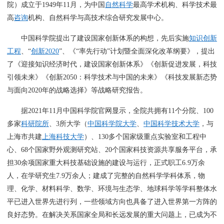
院）成立于1949年11月，为中国
自然科学
最高学术机构、科学技术最
高
咨询
机构、自然科学与高技术综合研究发展中心。
中国科学院提出了建设国家创新体系的构想，先后实施
知识创新
工程
、“
创新2020
”、《“率先行动”计划暨全面深化改革纲要》，提出
了《迎接知识经济时代，建设国家创新体系》《创新促进发展，科技
引领未来》《创新2050：科学技术与中国的未来》《科技发展新态势
与面向2020年的战略选择》等战略研究报告。
据2021年11月中国科学院官网显示，全院共拥有11个分院、100
多家
科研院所
、3所大学（
中国科学院大学
、
中国科学技术大学
，与
上海市共建
上海科技大学
）、130多个国家级重点实验室和工程中
心、68个国家野外观测研究站、20个国家科技资源共享服务平台，承
担30余项国家重大科技基础设施的建设与运行，正式职工6.9万余
人，在学研究生7.9万余人；建成了完整的自然科学学科体系，物
理、化学、材料科学、数学、环境与生态学、地球科学等学科整体水
平已进入世界先进行列，一些领域方向也具备了进入世界第一方阵的
良好态势。在解决关系国家全局和长远发展的重大问题上，已成为不