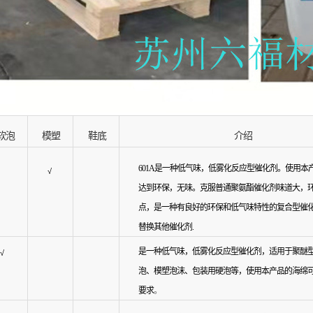
软泡
模塑
鞋底
介绍
601A是一种低气味，低雾化反应型催化剂。使用本
√
达到环保，无味。
克服普通聚氨酯催化剂味道大，
点，是一种有良好的
环保和低气味特性的复合型催
替换其他催化剂.
是一种低气味，低雾化反应型催化剂，适用于聚醚
√
泡、
模塑泡沫、包装用硬泡等，使用本产品的海绵
要求
。