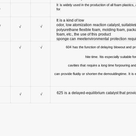
It
is widely
used
in the
production of all foam
plastics,
for
√
It
is a
kind of low
odor,
low
atomization
reaction
cata
lyst,
suitable
√
√
√
polyurethane
flexible foam,
molding foam,
pack
foam, etc., the
use of this
pr
oduct
sponge
can
meet
environmental
protection
re
qu
604
h
as the function of delaying
blowout and
p
r
√
√
hite
time.
I
t
is especially suitable f
cavities
that
require
a
long
time for
pouring an
can
provide fluidiy or shorten the
demou
lding
time.
It
is 
625
is
a
delayed-equilibrium
catalyst that
provi
√
√