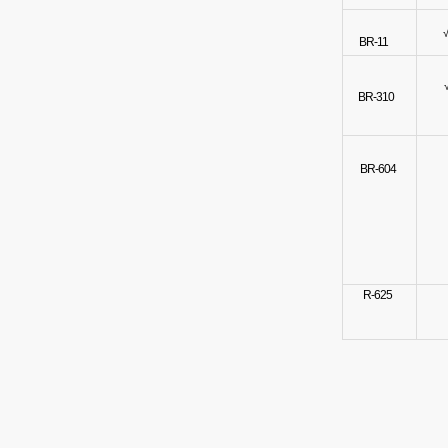
BR-11
BR-310
BR-604
R-625