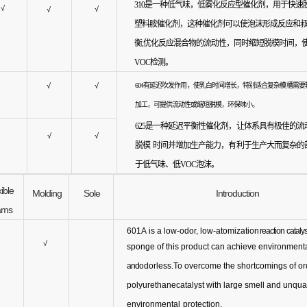
310是一种低气味，低雾化反应型催化剂，用于快速
√
√
√
塑料胺催化剂，
这种催化剂可以使泡沫形成反应和
衡
,优化反应混合物的流动性，同时缩短脱模时间，
VOC检测。
√
√
604有延迟吹发作用，使乳白时间增长，特别适合复杂模槽
需要
加工，可提供流动性或缩短脱模，环保
味小。
625是一种延迟平衡性催化剂，让体系具有极佳的流
√
√
脱模
时间并增加生产能力，有利于生产大而复杂的
于低气味
、低VOC泡沫。
ible
Molding
Sole
Introduction
ams
601A
is a low-odor, low-atomizatio
n reaction
catalys
√
sponge of this product can achieve environment
and
odorless.To overcome the shortcomings of or
polyurethane
catalyst with large smell and unqual
environmental
protection.