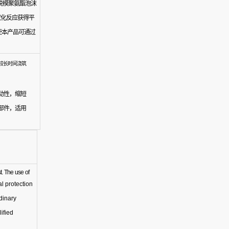
脱模聚氨酯泡沫
叔化反应获得平
使本产品可通过
较长时间浇筑
动性，缩短
部件，适用
t.
The
use
of
al
protection
dinary
ified