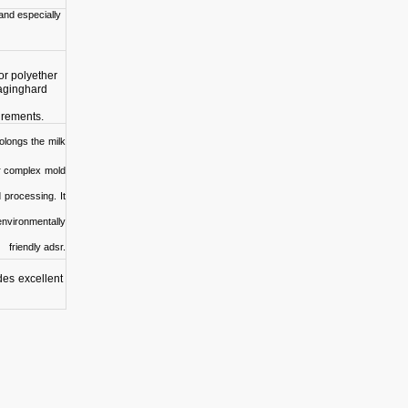
 and especially
for polyether
aging
hard
irements.
olongs the
milk
or complex
mold
d
processing.
It
environmentally
friendly ad
s
r.
de
s
excellent