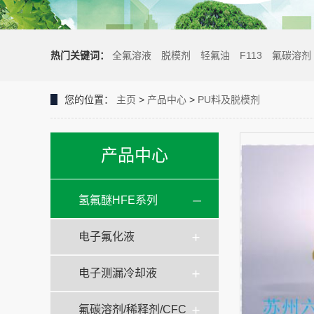
热门关键词：
全氟溶液
脱模剂
轻氟油
F113
氟碳溶剂
您的位置：
主页
>
产品中心
>
PU料及脱模剂
产品中心
氢氟醚HFE系列
电子氟化液
电子测漏冷却液
氟碳溶剂/稀释剂/CFC