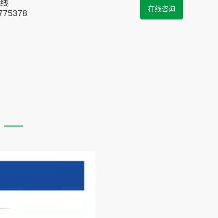
线
在线咨询
775378