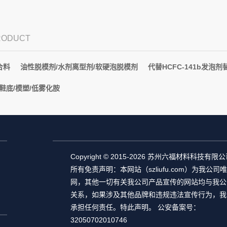
PRODUCT
合料
油性脱模剂/水剂离型剂/软硬泡脱模剂
代替HCFC-141b发泡剂替
/鞋底/模塑/低雾化胺
Copyright © 2015-2026 苏州六福材料科技有限
所有免责声明：本网站（szliufu.com）为我公司
网，其他一切有关我公司产品宣传的网站均与我公
关系，如果涉及其他品牌和违规违法宣传行为，我
承担任何责任。特此声明。 公安备案号：
32050702010746