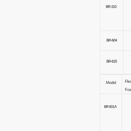
BR-310
BR-604
BR-625
Flex
Model
Fo
BR 601A