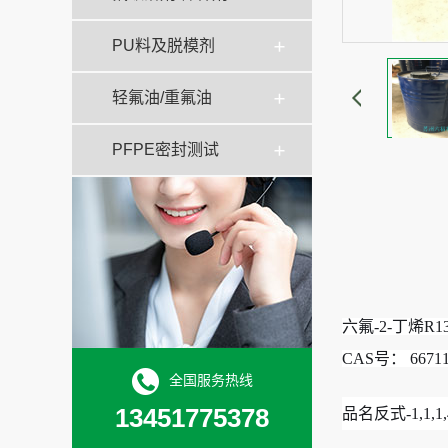
PU料及脱模剂
轻氟油/重氟油
PFPE密封测试
六氟-2-丁烯R13
CAS号
： 66711
全国服务热线
13451775378
品名反式-1,1,1,