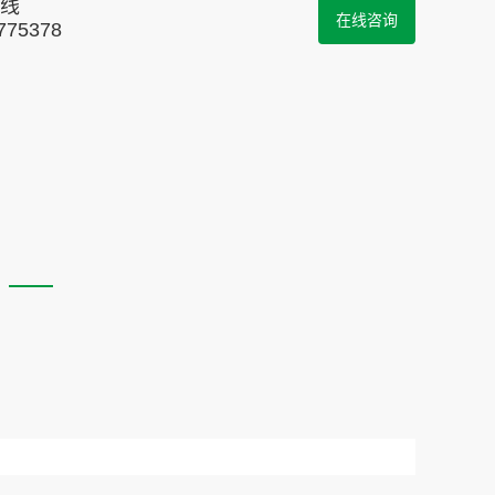
线
在线咨询
775378