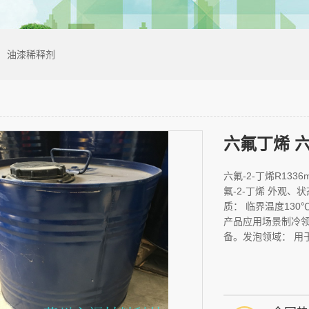
油漆稀释剂
六氟丁烯 六
六氟-2-丁烯R1336mz
氟-2-丁烯 外观、
质： 临界温度130℃
产品应用场景制冷领
备。发泡领域： 用于